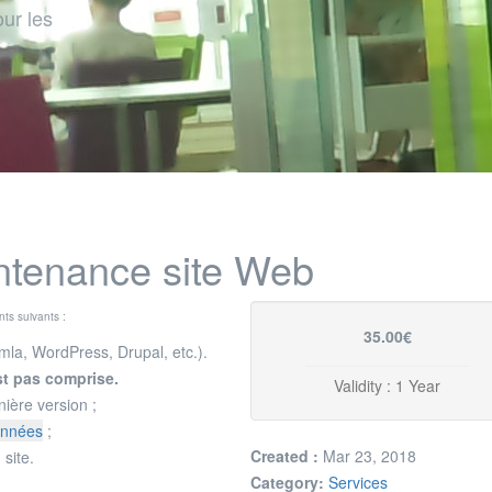
ur les
ntenance site Web
nts suivants :
35.00€
mla, WordPress, Drupal, etc.).
st pas comprise.
Validity : 1 Year
nière version ;
onnées
;
Created :
Mar 23, 2018
 site.
Category:
Services