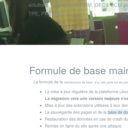
solutions Web, ERP & CRM, GED& ECM po
TPE, PME/PMI.
Formule de base mai
La formule de la
maintenance de
base d'un site porte sur les poi
La mise à jour régulière de la plateforme (Joo
La migration vers une version majeure n'e
Mise à jour des extensions utilisées à leur der
La sauvegarde des pages et de la
base de d
Restauration des données en cas de crash du
Remise en ligne du site après une attaque.