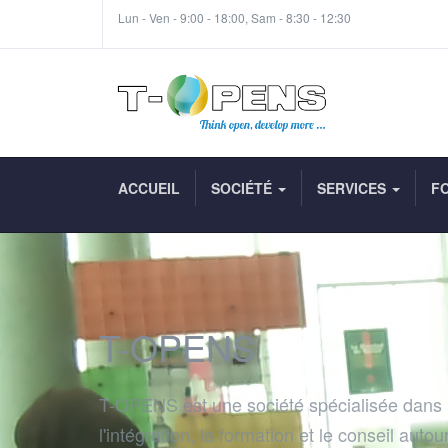
Lun - Ven - 9:00 - 18:00, Sam - 8:30 - 12:30
ACCUEIL
SOCIÉTÉ
SERVICES
F
T-OPENS
T-OPENS est une société spécialisée dans
l'intégration, la formation et le conseil autou