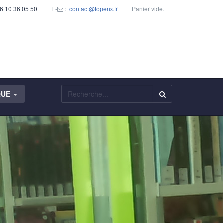
 6 10 36 05 50
E-
:
contact@topens.fr
Panier vide.
Rechercher
QUE