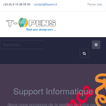
+33 (0) 6 10 36 05 50
contact@topens.fr
Panier vide.
Recherche
Support Informatique
Nous nous occupons de la gestion de votre parc