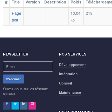
#
Title
Version
Description
Poids
Téléchargeme
Page
10.04
219
test
ko
NEWSLETTER
NOS SERVICES
Développement
Intégration
Conseil
Suivez-nous sur les réseaux
Maintenance
sociaux