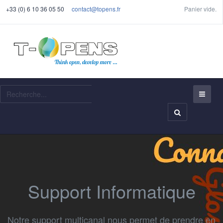
+33 (0) 6 10 36 05 50
contact@topens.fr
Panier vide.
Recherche
Support Informatique
Notre support multicanal nous permet de prendre en