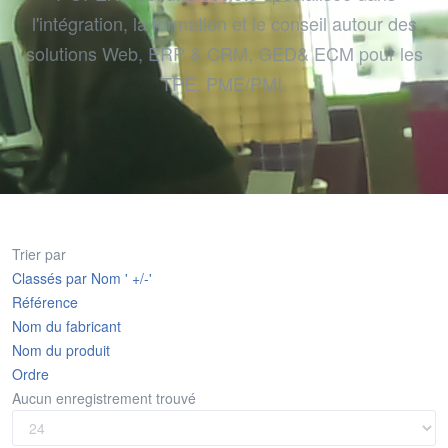
l'intégration, la formation et le conseil autour des
solutions Web, ERP & CRM, GED& ECM pour les
TPE, PME/PMI.
Trier par
Classés par Nom ' +/-'
Référence
Nom du fabricant
Nom du produit
Ordre
Aucun enregistrement trouvé