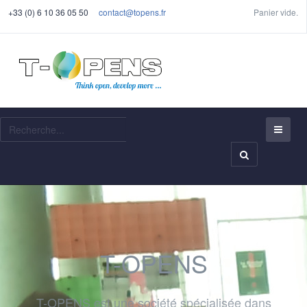
+33 (0) 6 10 36 05 50
contact@topens.fr
Panier vide.
Recherche
T-OPENS
T-OPENS est une société spécialisée dans