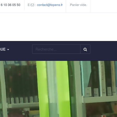
 6 10 36 05 50
E-
:
contact@topens.fr
Panier vide.
Rechercher
QUE