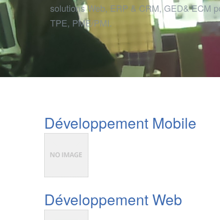
solutions Web, ERP & CRM, GED& ECM po
TPE, PME/PMI.
Développement Mobile
Développement Web