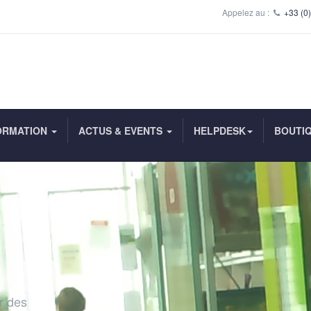
Appelez au :
+33 (0)
ORMATION
ACTUS & EVENTS
HELPDESK
BOUTI
ur des