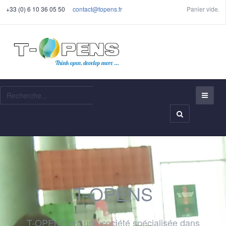
+33 (0) 6 10 36 05 50
contact@topens.fr
Panier vide.
Recherche
T-OPENS
T-OPENS est une société spécialisée dans