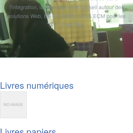
l'intégration, la formation et le conseil autour des
solutions Web, ERP & CRM, GED& ECM pour les
TPE, PME/PMI.
Livres numériques
Livres papiers