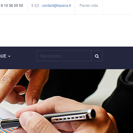
 6 10 36 05 50
E-
:
contact@topens.fr
Panier vide.
Rechercher
QUE