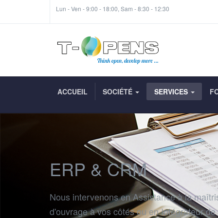
Lun - Ven - 9:00 - 18:00, Sam - 8:30 - 12:30
ACCUEIL
SOCIÉTÉ
SERVICES
F
ERP & CRM
Nous intervenons en Assistance à la maîtri
d'ouvrage à vos côtés ou en Intégrateur de 