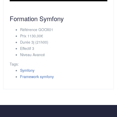
Formation Symfony
Référence
GOOX01
Prix
1130,00€
Durée
3j (21h00)
Effectif
3
Niveau
Avancé
Tags:
Symfony
Framework symfony