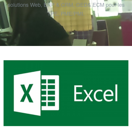
solutions Web, ERP & CRM, GED& ECM pour les
TPE, PME/PMI.