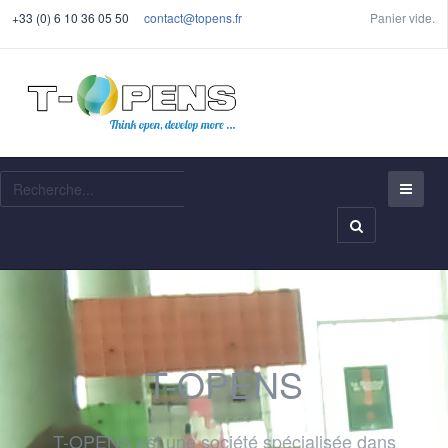
+33 (0) 6 10 36 05 50
contact@topens.fr
Panier vide.
Recherche
T-OPENS
T-OPENS est une société spécialisée dans