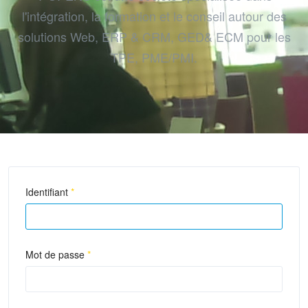
l'intégration, la formation et le conseil autour des
solutions Web, ERP & CRM, GED& ECM pour les
TPE, PME/PMI.
Identifiant
*
Mot de passe
*