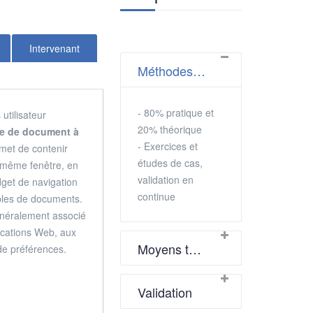
Intervenant
Méthodes pédagogiques
- 80% pratique et
utilisateur
20% théorique
ce de document à
- Exercices et
met de contenir
études de cas,
 même fenêtre, en
validation en
dget de navigation
continue
bles de documents.
 généralement associé
ications Web, aux
Moyens techniques
 de préférences.
Validation