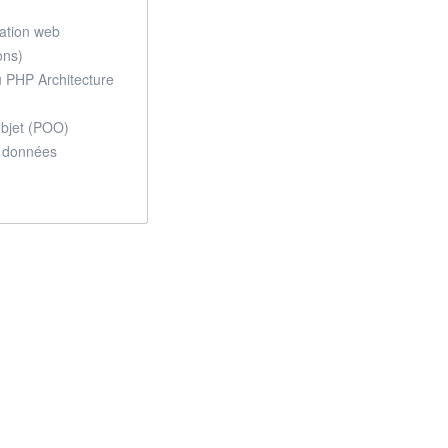
ation web
ons)
du PHP Architecture
objet (POO)
e données