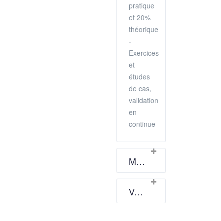
pratique
et 20%
théorique
-
Exercices
et
études
de cas,
validation
en
continue
Moyens techniques
Validation