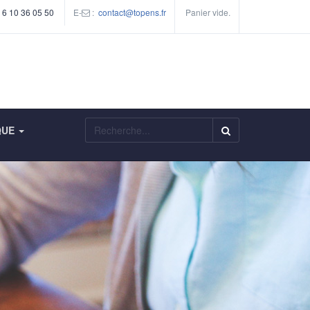
 6 10 36 05 50
E-
:
contact@topens.fr
Panier vide.
Rechercher
QUE