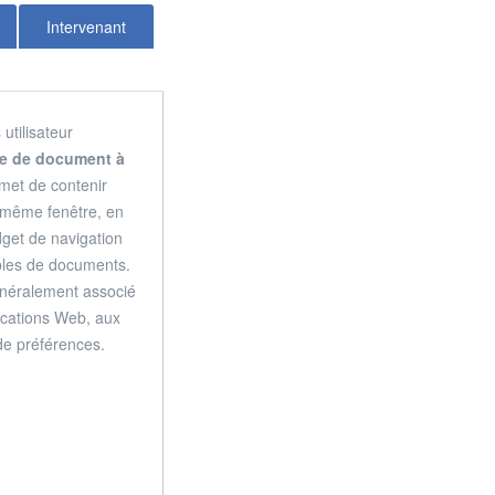
Intervenant
utilisateur
ce de document à
met de contenir
 même fenêtre, en
dget de navigation
bles de documents.
 généralement associé
ications Web, aux
 de préférences.