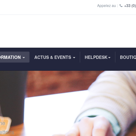
Appelez au :
+33 (0)
ORMATION
ACTUS & EVENTS
HELPDESK
BOUTI
une
ettons