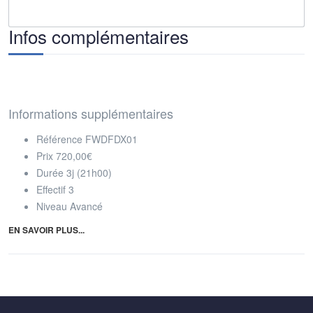
Infos complémentaires
Informations supplémentaires
Référence
FWDFDX01
Prix
720,00€
Durée
3j (21h00)
Effectif
3
Niveau
Avancé
EN SAVOIR PLUS...