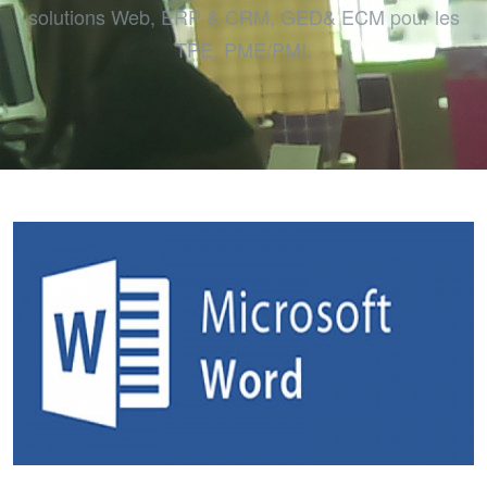
solutions Web, ERP & CRM, GED& ECM pour les
TPE, PME/PMI.